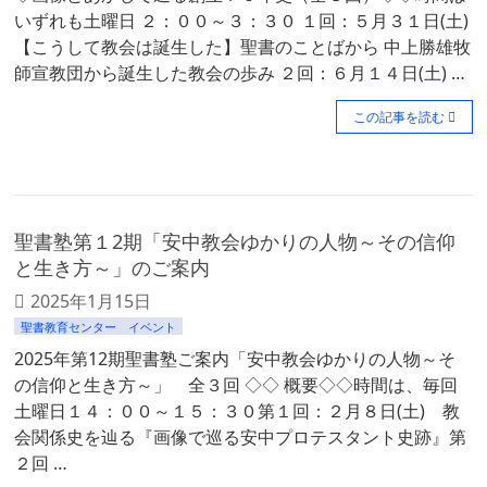
いずれも土曜日 ２：００～３：３０ １回：５月３１日(土)
【こうして教会は誕生した】聖書のことばから 中上勝雄牧
師宣教団から誕生した教会の歩み ２回：６月１４日(土) …
この記事を読む
聖書塾第１2期「安中教会ゆかりの人物～その信仰
と生き方～」のご案内
2025年1月15日
聖書教育センター イベント
2025年第12期聖書塾ご案内「安中教会ゆかりの人物～そ
の信仰と生き方～」 全３回 ◇◇ 概要◇◇時間は、毎回
土曜日１４：００～１５：３０第１回：２月８日(土) 教
会関係史を辿る『画像で巡る安中プロテスタント史跡』第
２回 …