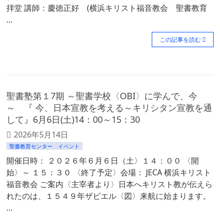
拝堂 講師：慶徳正好 (横浜キリスト福音教会 聖書教育
…
この記事を読む
聖書塾第１7期 ～聖書学校〈OBI〉に学んで、今
～ 『 今、日本宣教を考える～キリシタン宣教を通
して』6月6日(土)14：00～15：30
2026年5月14日
聖書教育センター イベント
開催日時： ２０２６年６月６日（土〉１４：００ 〈開
始〉～ １５：３０ 〈終了予定〉会場： JECA 横浜キリスト
福音教会 ご案内〈主宰者より〉日本へキリスト教が伝えら
れたのは、１５４９年ザビエル〈図〉来航に始まります。
…