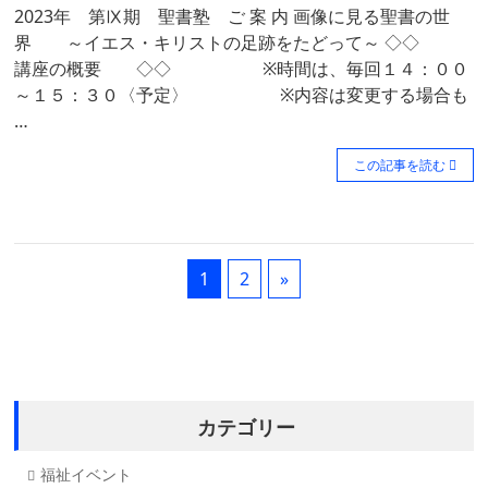
2023年 第Ⅸ期 聖書塾 ご 案 内 画像に見る聖書の世
界 ～イエス・キリストの足跡をたどって～ ◇◇
講座の概要 ◇◇ ※時間は、毎回１４：００
～１５：３０〈予定〉 ※内容は変更する場合も
…
この記事を読む
1
2
»
カテゴリー
福祉イベント