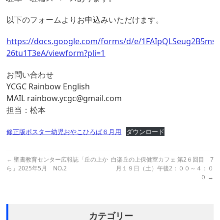
以下のフォームよりお申込みいただけます。
https://docs.google.com/forms/d/e/1FAIpQLSeug2B5m
26tu1T3eA/viewform?pli=1
お問い合わせ
YCGC Rainbow English
MAIL rainbow.ycgc@gmail.com
担当：松本
修正版ポスター幼児おやこひろば６月用
ダウンロード
←
聖書教育センター広報誌「丘の上か
白楽丘の上保健室カフェ 第2６回目 7
ら」2025年5月 NO.2
月１９日（土）午後2：００～４：０
０
→
カテゴリー