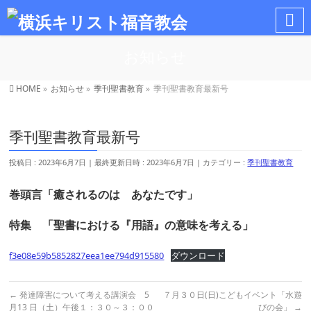
お知らせ
HOME
»
お知らせ
»
季刊聖書教育
»
季刊聖書教育最新号
季刊聖書教育最新号
投稿日 : 2023年6月7日
最終更新日時 : 2023年6月7日
カテゴリー :
季刊聖書教育
巻頭言「癒されるのは あなたです」
特集 「聖書における『用語』の意味を考える」
f3e08e59b5852827eea1ee794d915580
ダウンロード
←
発達障害について考える講演会 5
７月３０日(日)こどもイベント「水遊
月13 日（土）午後１：３０～３：００
びの会」
→