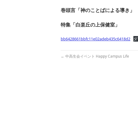
巻頭言「神のことばによる導き」
特集「白楽丘の上保健室」
bb6428661bbfc11e02adeb435c6418d2
ダ
←
中高生会イベント Happy Campus Life