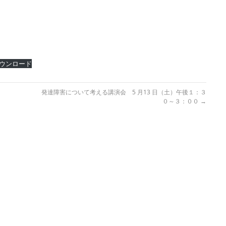
ウンロード
発達障害について考える講演会 5 月13 日（土）午後１：３
０～３：００
→