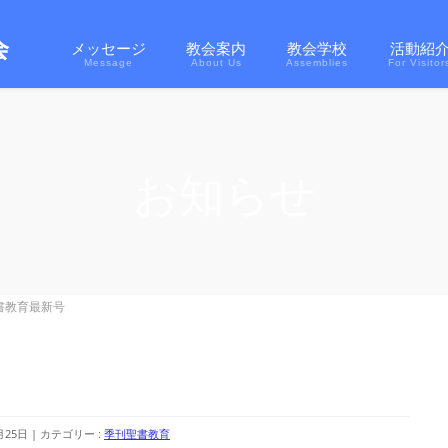
メッセージ
教会案内
教会学校
活動紹
Message
About Us
Assemblies
For Visitor
お知らせ
書教育最新号
月25日
カテゴリー :
季刊聖書教育